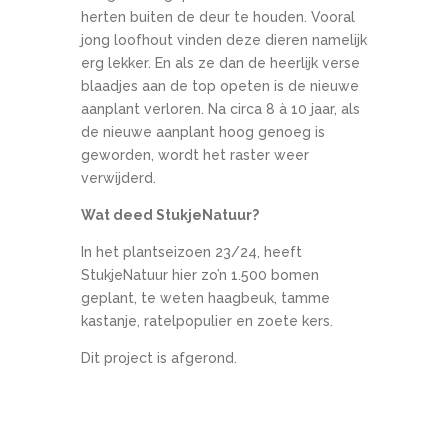
herten buiten de deur te houden. Vooral
jong loofhout vinden deze dieren namelijk
erg lekker. En als ze dan de heerlijk verse
blaadjes aan de top opeten is de nieuwe
aanplant verloren. Na circa 8 à 10 jaar, als
de nieuwe aanplant hoog genoeg is
geworden, wordt het raster weer
verwijderd.
Wat deed StukjeNatuur?
In het plantseizoen 23/24, heeft
StukjeNatuur hier zo’n 1.500 bomen
geplant, te weten haagbeuk, tamme
kastanje, ratelpopulier en zoete kers.
Dit project is afgerond.